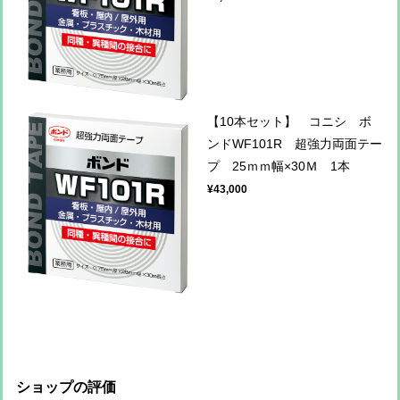
【10本セット】 コニシ ボ
ンドWF101R 超強力両面テー
プ 25ｍｍ幅×30Ｍ 1本
¥43,000
ショップの評価