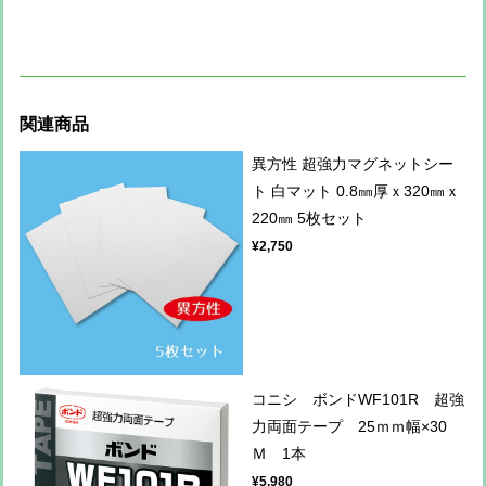
関連商品
異方性 超強力マグネットシー
ト 白マット 0.8㎜厚ｘ320㎜ｘ
220㎜ 5枚セット
¥2,750
コニシ ボンドWF101R 超強
力両面テープ 25ｍｍ幅×30
Ｍ 1本
¥5,980