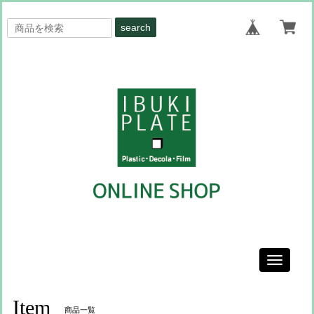
search
Toggle
navigati
Item
商品一覧