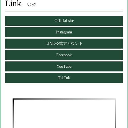
Link
リンク
Official site
Instagram
LINE公式アカウント
Facebook
YouTube
TikTok