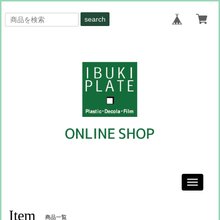
search
Toggle
navigati
Item
商品一覧