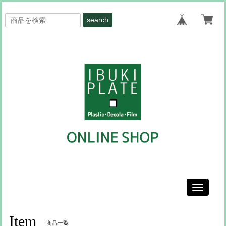
search
Toggle
navigati
Item
商品一覧