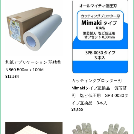
和紙アプリケーション 弱粘着
NB60 500㎜ｘ100Ｍ
¥12,584
カッティングプロッター刃
Mimakiタイプ互換品 偏芯替
刃 塩ビ低圧用 SPB-0030タ
イプ互換品 3本入
¥5,500