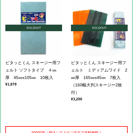
SOLDOUT
SOLDOUT
ピタッとくん スキージー用フ
ピタッとくん スキージー用フ
ェルト ソフトタイプ ４㎜
ェルト ミディアムワイド 2
厚 45㎜x105㎜ 10枚入
㎜厚 165㎜x45㎜ 7枚入
¥1,979
（160幅大判スキージー2枚
付）
¥3,200
30000円（税込）以上のご注文で送料無料！