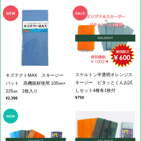
SOLDOUT
スケルトン半透明オレンジス
キズテクトMAX スキージー
キージー ピタッとくんお試
パット 高機能材使用 105㎜×
しセット4種各1枚付
225㎜ 2枚入り
¥750
¥2,396