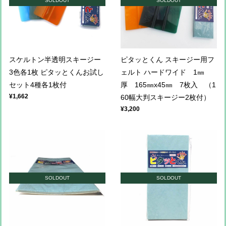
SOLDOUT
SOLDOUT
スケルトン半透明スキージー
ピタッとくん スキージー用フ
3色各1枚 ピタッとくんお試し
ェルト ハードワイド 1㎜
セット4種各1枚付
厚 165㎜x45㎜ 7枚入 （1
¥1,662
60幅大判スキージー2枚付）
¥3,200
SOLDOUT
SOLDOUT