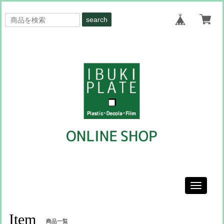
search
Toggle
navigati
Item
商品一覧