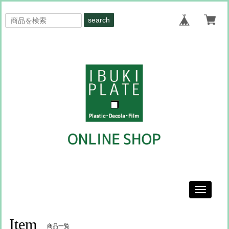
search
Toggle
navigati
Item
商品一覧