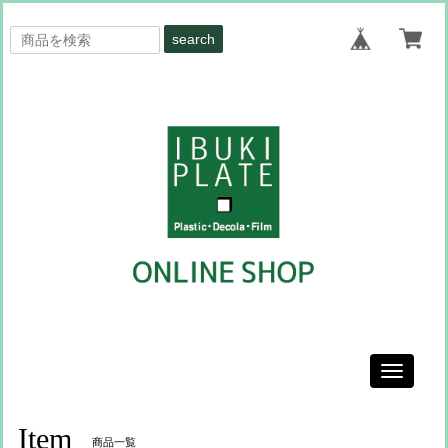
search
Toggle
navigati
Item
商品一覧