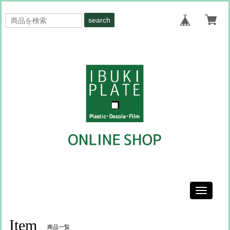
search
Toggle
navigati
Item
商品一覧