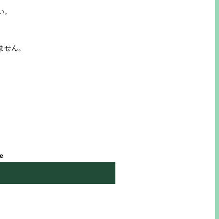
い。
ません。
le