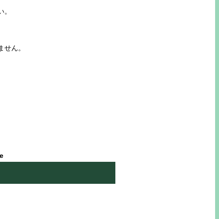
い。
ません。
le