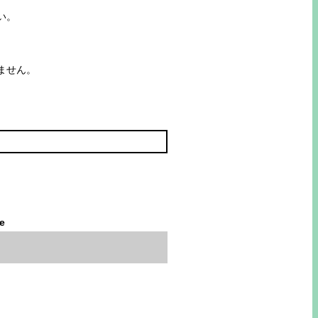
い。
ません。
le