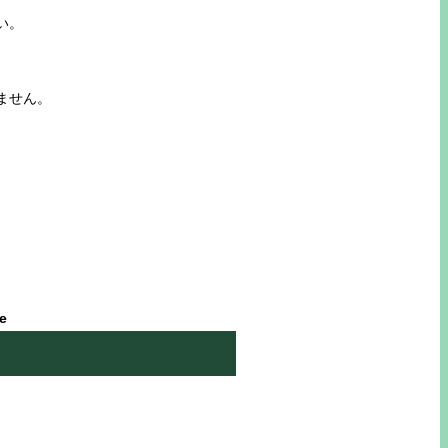
い。
ません。
le