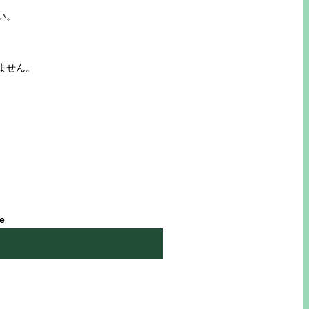
い。
ません。
le