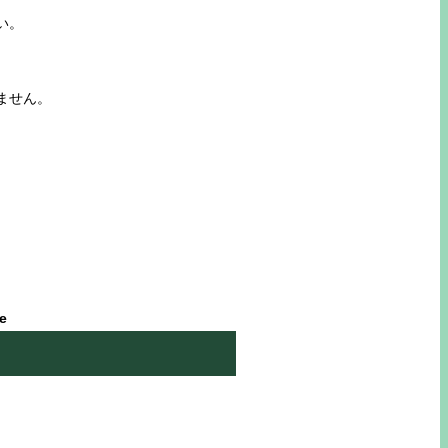
い。
ません。
le