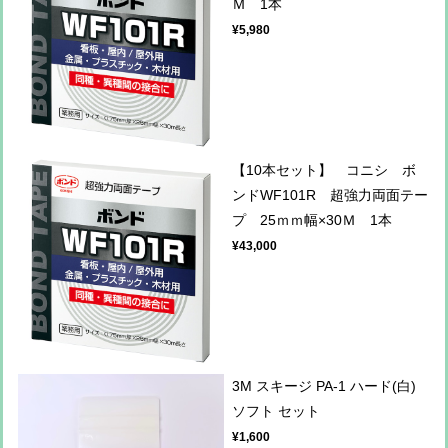
Ｍ 1本
¥5,980
【10本セット】 コニシ ボ
ンドWF101R 超強力両面テー
プ 25ｍｍ幅×30Ｍ 1本
¥43,000
3M スキージ PA-1 ハード(白)
ソフト セット
¥1,600