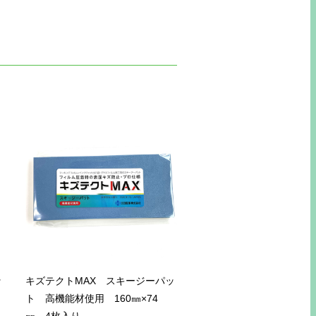
ッ
キズテクトMAX スキージーパッ
㎜
ト 高機能材使用 160㎜×74
㎜ 4枚入り