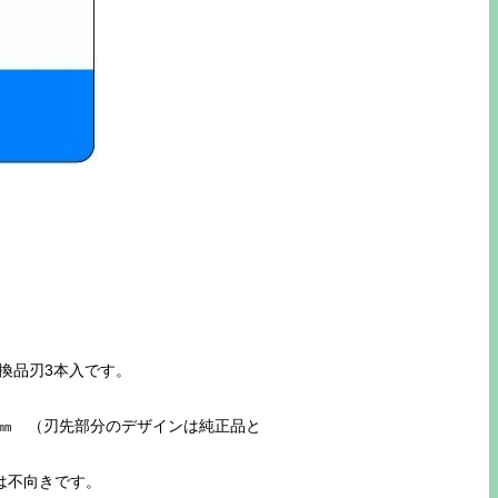
互換品刃3本入です。
15㎜ （刃先部分のデザインは純正品と
は不向きです。