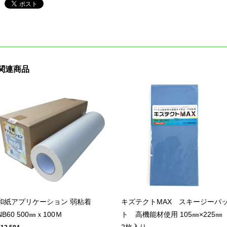
関連商品
和紙アプリケーション 弱粘着
キズテクトMAX スキージーパ
NB60 500㎜ｘ100Ｍ
ト 高機能材使用 105㎜×225
2枚入り