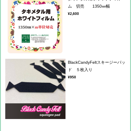
ム 切売 1350㎜幅
¥2,600
BlackCandyFeltスキージーパッ
ド ５枚入り
¥950