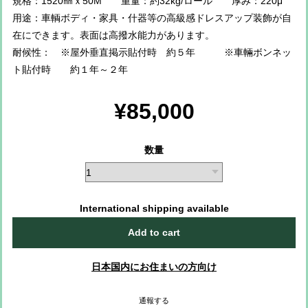
規格：1520㎜ｘ50M 重量：約32kg/ロール 厚み：220μ
用途：車輌ボディ・家具・什器等の高級感ドレスアップ装飾が自
在にできます。表面は高撥水能力があります。
耐候性： ※屋外垂直掲示貼付時 約５年 ※車輛ボンネッ
ト貼付時 約１年～２年
¥85,000
数量
International shipping available
Add to cart
日本国内にお住まいの方向け
通報する