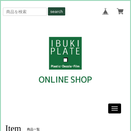
search
Toggle
navigati
Item
商品一覧