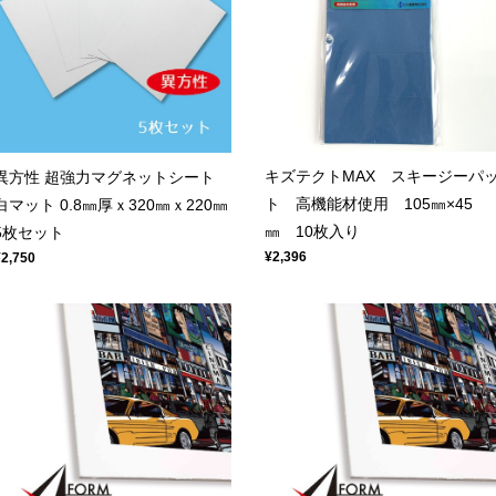
キズテクトMAX スキージーパ
異方性 超強力マグネットシート
ト 高機能材使用 105㎜×45
白マット 0.8㎜厚ｘ320㎜ｘ220㎜
㎜ 10枚入り
5枚セット
¥2,396
¥2,750