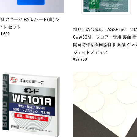
3M スキージ PA-1 ハード(白) ソ
フト セット
滑り止め合成紙 ASSP250 13
¥1,600
0㎜×30Ｍ フロアー専用 裏面 新
開発特殊粘着樹脂付き 溶剤イン
ジェットメディア
¥57,750