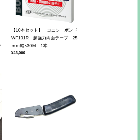
7
【10本セット】 コニシ ボンド
WF101R 超強力両面テープ 25
ク
ｍｍ幅×30Ｍ 1本
¥43,000