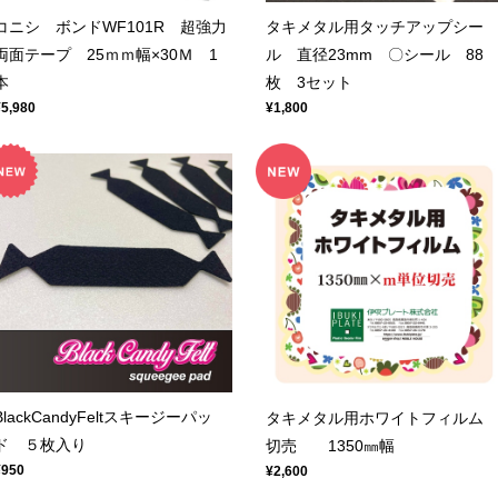
コニシ ボンドWF101R 超強力
タキメタル用タッチアップシー
両面テープ 25ｍｍ幅×30Ｍ 1
ル 直径23mm 〇シール 88
本
枚 3セット
¥5,980
¥1,800
BlackCandyFeltスキージーパッ
タキメタル用ホワイトフィル
ド ５枚入り
切売 1350㎜幅
¥950
¥2,600