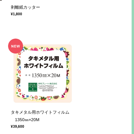
剥離紙カッター
¥1,800
タキメタル用ホワイトフィルム
ム
1350㎜×20M
¥39,600