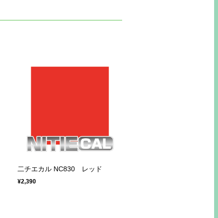
二チエカル NC830 レッド
¥2,390