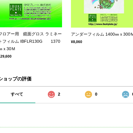
フロアー用 鏡面グロス ラミネー
アンダーフィルム 1400㎜ｘ300
トフィルム IBFLR130G 1370
¥8,060
㎜ｘ30Ｍ
¥29,600
ショップの評価
すべて
2
0