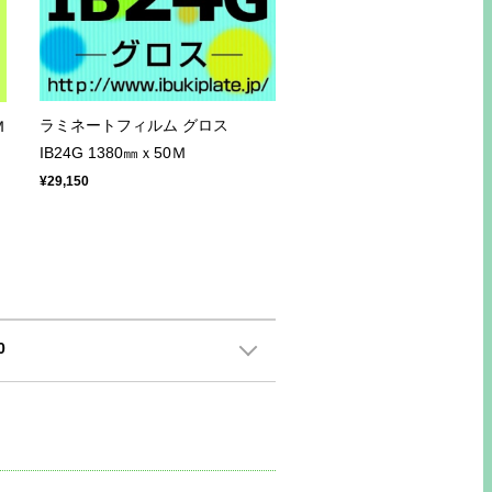
ラミネートフィルム グロス
Ｍ
IB24G 1380㎜ｘ50Ｍ
¥29,150
0