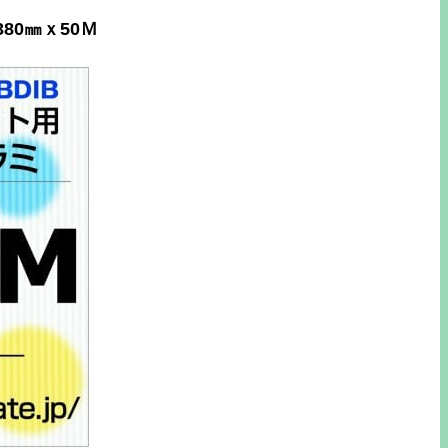
380㎜ｘ50Ｍ