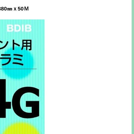
380㎜ｘ50Ｍ