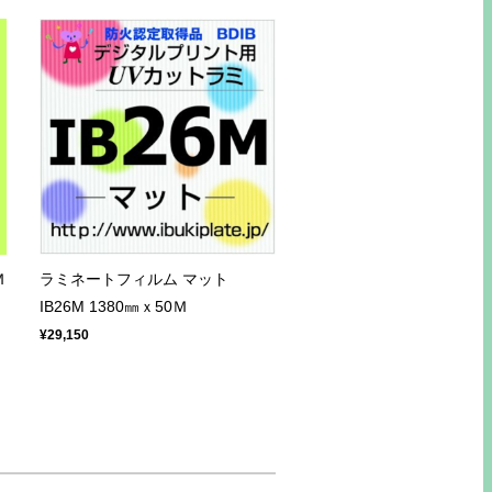
Ｍ
ラミネートフィルム マット
IB26M 1380㎜ｘ50Ｍ
¥29,150