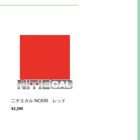
二チエカル NC830 レッド
¥2,390