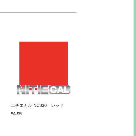
二チエカル NC830 レッド
¥2,390